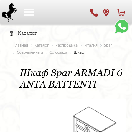
Toggle
navigation
Каталог
Главная
Каталог
Распродажа
Италия
Spar
Современный
Со склада
Шкаф
Шкаф Spar ARMADI 6
ANTA BATTENTI