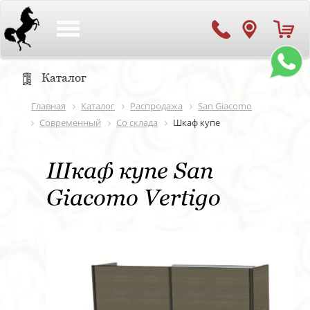
Toggle
navigation
Каталог
Главная
Каталог
Распродажа
San Giacomo
Современный
Со склада
Шкаф купе
Шкаф купе San
Giacomo Vertigo