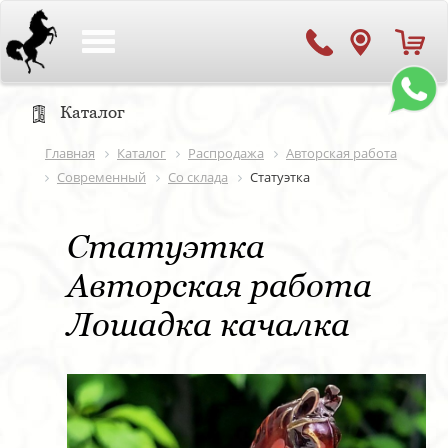
Toggle
navigation
Каталог
Главная
Каталог
Распродажа
Авторская работа
Современный
Со склада
Статуэтка
Статуэтка
Авторская работа
Лошадка качалка