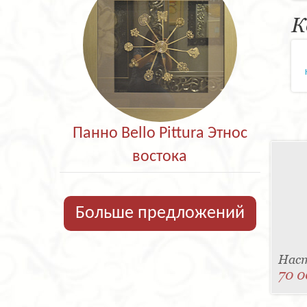
К
Панно Bello Pittura Этнос
востока
Больше предложений
Наст
70 0