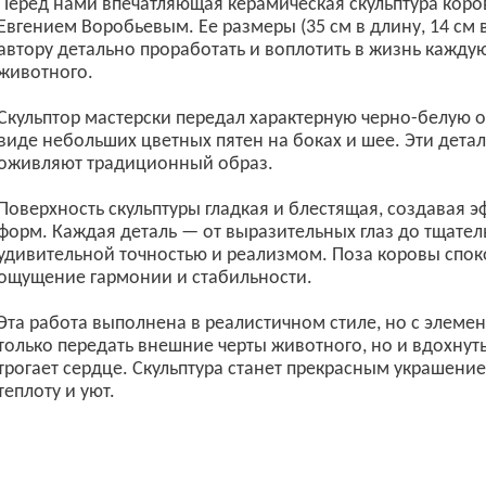
Перед нами впечатляющая керамическая скульптура коро
Евгением Воробьевым. Ее размеры (35 см в длину, 14 см 
автору детально проработать и воплотить в жизнь каждую
животного.
Скульптор мастерски передал характерную черно-белую о
виде небольших цветных пятен на боках и шее. Эти дета
оживляют традиционный образ.
Поверхность скульптуры гладкая и блестящая, создавая 
форм. Каждая деталь — от выразительных глаз до тщате
удивительной точностью и реализмом. Поза коровы споко
ощущение гармонии и стабильности.
Эта работа выполнена в реалистичном стиле, но с элеме
только передать внешние черты животного, но и вдохнуть
трогает сердце. Скульптура станет прекрасным украшение
теплоту и уют.