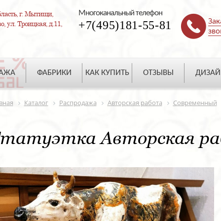
Многоканальный телефон
ласть, г. Мытищи,
Зак
+7(495)181-55-81
, ул. Троицкая, д.11,
зво
ДАЖА
ФАБРИКИ
КАК КУПИТЬ
ОТЗЫВЫ
ДИЗАЙ
вная
Каталог
Распродажа
Авторская работа
Современный
татуэтка Авторская ра