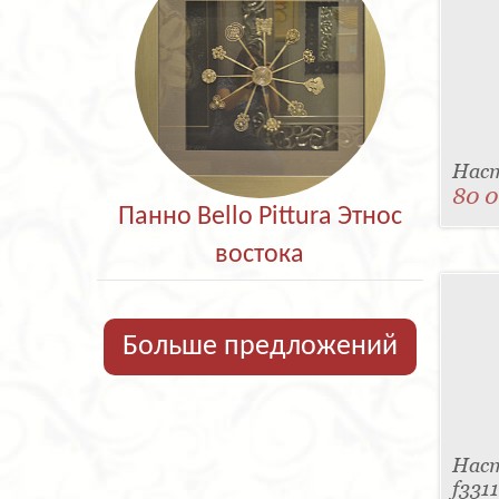
Наст
80 0
Панно Bello Pittura Этнос
востока
Больше предложений
Наст
f331