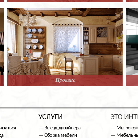
Прованс
Ы
УСЛУГИ
ЭТО ИНТ
вязаться
Выезд дизайнера
Мы реко
да
Сборка мебели
Мебельны