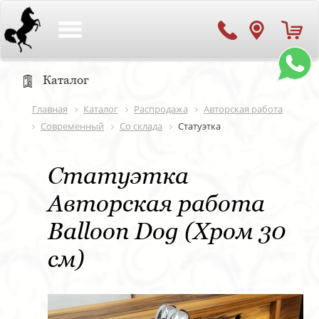
Toggle
navigation
Каталог
Главная
Каталог
Распродажа
Авторская работа
Современный
Со склада
Статуэтка
Статуэтка
Авторская работа
Balloon Dog (Хром 30
см)