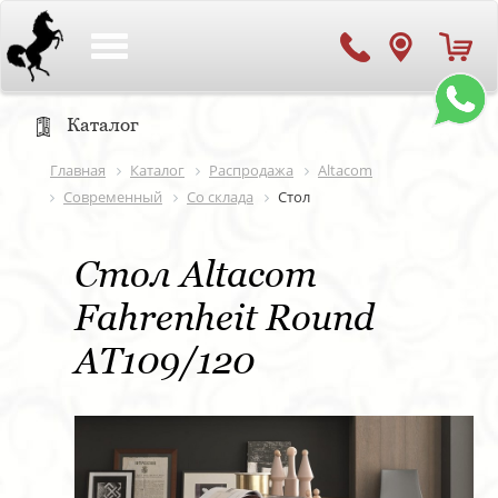
Toggle
navigation
Каталог
Главная
Каталог
Распродажа
Altacom
Современный
Со склада
Стол
Стол Altacom
Fahrenheit Round
AT109/120