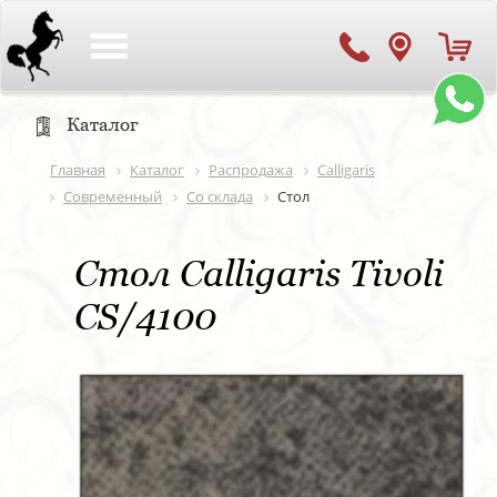
Toggle
navigation
Каталог
Главная
Каталог
Распродажа
Calligaris
Современный
Со склада
Стол
Стол Calligaris Tivoli
CS/4100