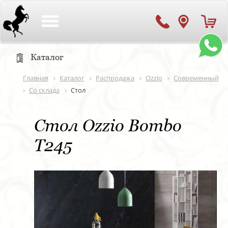
Toggle
navigation
Каталог
Главная
Каталог
Распродажа
Ozzio
Современный
Со склада
Стол
Стол Ozzio Bombo
T245