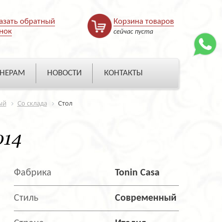
азать обратный
Корзина товаров
нок
сейчас пуста
НЕРАМ
НОВОСТИ
КОНТАКТЫ
ый
Со склада
Стол
014
Фабрика
Tonin Casa
Стиль
Современный