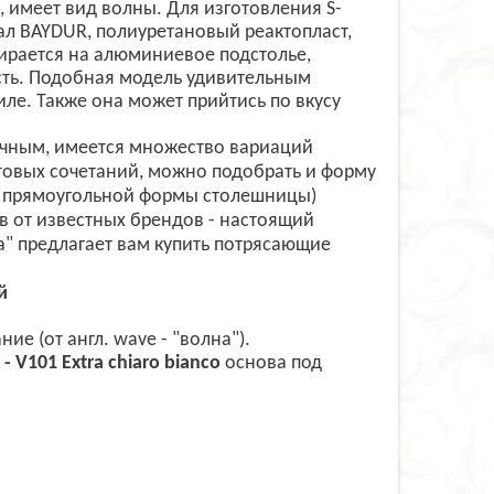
 имеет вид волны. Для изготовления S-
л BAYDUR, полиуретановый реактопласт,
ирается на алюминиевое подстолье,
сть. Подобная модель удивительным
ле. Также она может прийтись по вкусу
личным, имеется множество вариаций
овых сочетаний, можно подобрать и форму
я прямоугольной формы столешницы)
в от известных брендов - настоящий
а" предлагает вам купить потрясающие
й
е (от англ. wave - "волна").
 - V101 Extra chiaro bianco
основа под