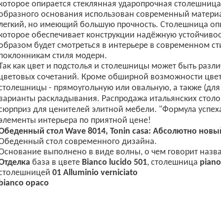
которое опирается стеклянная ударопрочная столешница,
образного основания использован современный материа
легкий, но имеющий большую прочность. Столешница оп
которое обеспечивает конструкции надёжную устойчиво
образом будет смотреться в интерьере в современном сти
поклонникам стиля модерн.
Так как цвет и подстолья и столешницы может быть раз
цветовых сочетаний. Кроме обширной возможности цвет
столешницы - прямоугольную или овальную, а также (дл
варианты раскладывания.
Распродажа итальянских столо
сюрприз для ценителей элитной мебели. "Формула успех
элементы интерьера по приятной цене!
Обеденный стол Wave 8014, Tonin casa: Абсолютно новы
Обеденный стол современного дизайна.
Основание выполнено в виде волны, о чем говорит названи
Отделка
база в цвете
Bianco lucido 501
, столешница
piano
столешницей
01 Alluminio verniciato
bianco opaco