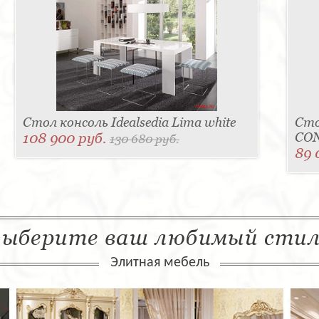
Стол консоль Idealsedia Lima white
Сто
108 900 руб.
CO
130 680 руб.
89 
ыберите ваш любимый сти
Элитная мебель