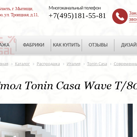
Многоканальный телефон
ласть, г. Мытищи,
Зак
+7(495)181-55-81
, ул. Троицкая, д.11,
зво
ДАЖА
ФАБРИКИ
КАК КУПИТЬ
ОТЗЫВЫ
ДИЗАЙ
вная
Каталог
Распродажа
Италия
Tonin Casa
Современн
тол Tonin Casa Wave T/8