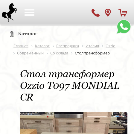
Toggle
navigation
Каталог
Главная
Каталог
Распродажа
Италия
Ozzio
Современный
Со склада
Стол трансформер
Стол трансформер
Ozzio T097 MONDIAL
CR