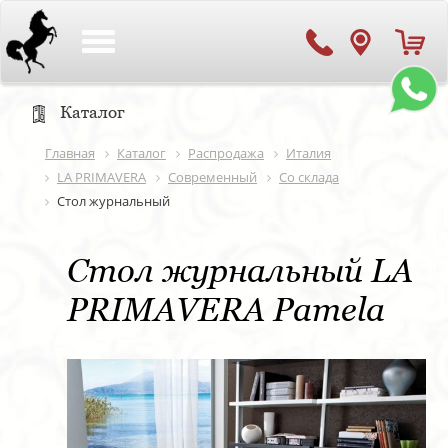
Toggle
navigation
Каталог
Главная
Каталог
Распродажа
Италия
LA PRIMAVERA
Современный
Со склада
Стол журнальный
Стол журнальный LA
PRIMAVERA Pamela