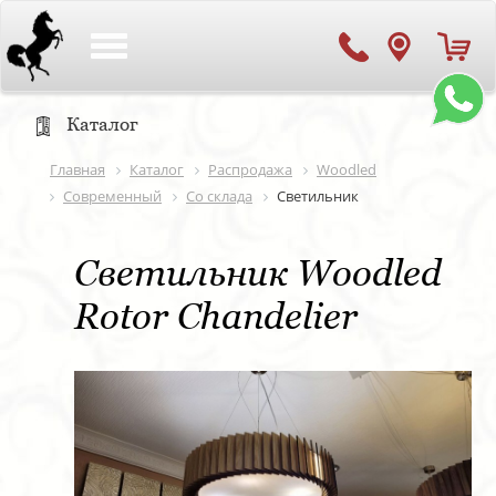
Toggle
navigation
Каталог
Главная
Каталог
Распродажа
Woodled
Современный
Со склада
Светильник
Светильник Woodled
Rotor Chandelier