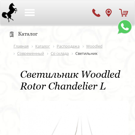
Toggle
navigation
Каталог
Главная
Каталог
Распродажа
Woodled
Современный
Со склада
Светильник
Светильник Woodled
Rotor Chandelier L