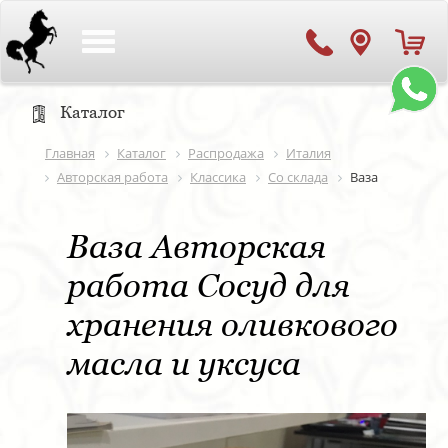
Toggle
navigation
Каталог
Главная
Каталог
Распродажа
Италия
Авторская работа
Классика
Со склада
Ваза
Ваза Авторская
работа Сосуд для
хранения оливкового
масла и уксуса