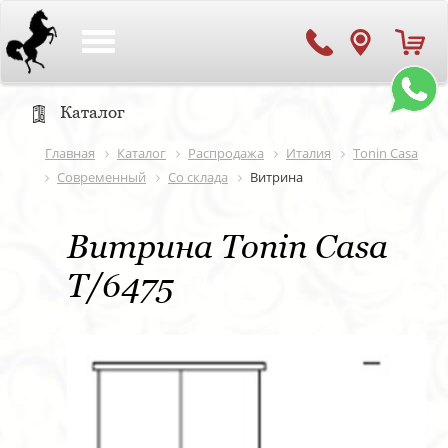
Toggle
navigation
Каталог
Главная
Каталог
Распродажа
Италия
Tonin Casa
Современный
Со склада
Витрина
Витрина Tonin Casa
T/6475