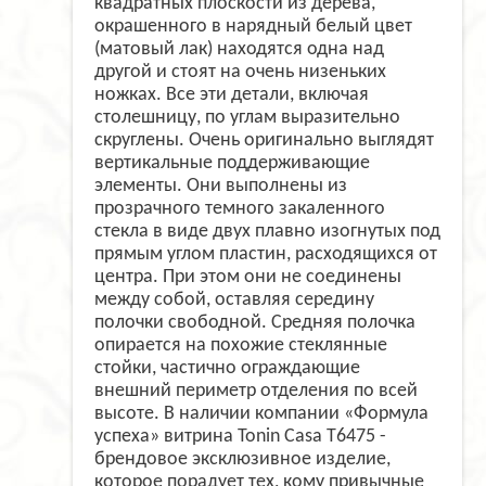
квадратных плоскости из дерева,
окрашенного в нарядный белый цвет
(матовый лак) находятся одна над
другой и стоят на очень низеньких
ножках. Все эти детали, включая
столешницу, по углам выразительно
скруглены. Очень оригинально выглядят
вертикальные поддерживающие
элементы. Они выполнены из
прозрачного темного закаленного
стекла в виде двух плавно изогнутых под
прямым углом пластин, расходящихся от
центра. При этом они не соединены
между собой, оставляя середину
полочки свободной. Средняя полочка
опирается на похожие стеклянные
стойки, частично ограждающие
внешний периметр отделения по всей
высоте. В наличии компании «Формула
успеха» витрина Tonin Casa T6475 -
брендовое эксклюзивное изделие,
которое порадует тех, кому привычные