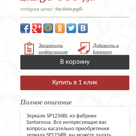
старая цена:
69 600 руб.
Запросить
Добавить в
информацию
блокнот
В корзину
Купить в 1 клик
Полное описание
Зеркало SP1234BL из фабрики
Santarossa. Все интересующие вас
вопросы касательно приобретения
зеркала SP1234BL вы можете задать