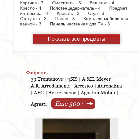
Картина - 7
Смеситель - 6
Вешалка - 4
Кресло - 4
Полотенцедержатель - 4
Предмет
интерьера - 4
Кровать - 3
Стул - 3
Статуэтка - 3
Панно - 3
Комплект мебели для
ванной - 3
Панель настенная для TV - 3
Часы - 2
Стол - 2
Тумбочка - 2
Подсвечник - 2
Бра - 2
Кухня - 2
Показать все предметы
Консоль - 2
Светильник - 1
Стул барный - 1
Матраc - 1
Мыльница - 1
Унитаз - 1
Графин - 1
Ваза - 1
Стойка ресепшен - 1
Столик - 1
Шкатулка - 1
Прихожая - 1
Держатель для стакана - 1
Копилка - 1
Карниз
для штор - 1
Стол письменный - 1
Настольная
лампа - 1
Комод - 1
Фабрики:
39 Trentanove
|
4SIS
|
A.&H. Meyer
|
A.R. Arredamenti
|
Accesico
|
Adrenalina
|
AEG
|
Aerre cucine
|
Agostini Mobili
|
Еще 300+
Agresti
|