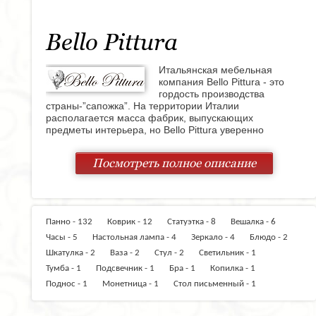
Bello Pittura
Итальянская мебельная
компания Bello Pittura - это
гордость производства
страны-”сапожка”. На территории Италии
располагается масса фабрик, выпускающих
предметы интерьера, но Bello Pittura уверенно
выдерживает конкуренции. Основное направление
этого бренда - предметы интерьера для дома.
Посмотреть полное описание
Гостиные, спальни, кабинеты, библиотеки, столы,
стулья, предметы декора и другие элементы
интерьера, которые способны создать уютную
атмосферу в вашем доме, придавая ей при этом лоск
и красоту. Истинные эстеты найдут то, что искали в
Панно - 132
Коврик - 12
Статуэтка - 8
Вешалка - 6
ассортименте Bello Pittura.
Часы - 5
Настольная лампа - 4
Зеркало - 4
Блюдо - 2
Компания Bello Pittura обладает широким штатом
Шкатулка - 2
Ваза - 2
Стул - 2
Светильник - 1
специалистов, которые умеют создавать шедевры из
Тумба - 1
Подсвечник - 1
Бра - 1
Копилка - 1
самых простых материалов. Ясень, дуб, вишня, орех,
Поднос - 1
Монетница - 1
Стол письменный - 1
стекло, мрамор, металл… Нет такого материала, из
которого профессионалы Bello Pittura не смогли бы
создать восхитительное полотно интерьерного