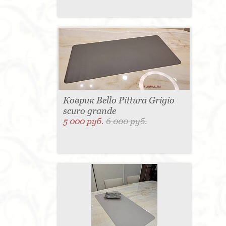
утончённых натур, умеющих сочетать комфорт и
изящество в интерьере. Основной материал для
изготовления - вишня. В комплект гостиной входят
двухместный диван, стол, стулья, шкаф. Другие
детали обговариваются индивидуально с клиентом.
Компания Bello Pittura предлагает своим клиентам
красивую добротную мебель, которая будет идеально
вписываться в любую обстановку в классическом и
современном стиле.
Коврик Bello Pittura Grigio
“Формула успеха” ведёт сотрудничество с 1995 года,
scuro grande
радуя российских покупателей своими удивительными
5 000 руб.
6 000 руб.
разработками. Мы предлагаем вам оформить
индивидуальный заказ. Если вы не можете
определиться с собственным проектом
самостоятельно, рекомендуем воспользоваться
услугами профессионального дизайнера.Менеджеры
зададут вам все вопросы, касающиеся ваших
пожеланий, требований. Срок изготовления мебели
по персональному проекту составляет 60-90 дней.
Найти наши координаты вы можете в специально
отведённом разделе нашего сайта.
Новый стиль
Авторские панно из Италии – декор со вкусом.
Мелочи кухонного обихода