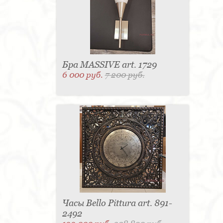
Матраc - 4
Графин - 4
Держатель для
стакана - 4
Панель настенная для TV - 4
Вытяжка - 3
Кассетница - 3
Держатель для
туалетной бумаги - 3
Поднос - 3
Пантограф - 3
Мыльница - 3
Раковина - 3
Унитаз - 2
Кухня - 2
Стиральная машина - 2
Туалетный столик - 2
Тумба - 2
Бар - 2
Карниз для штор - 2
Газетница - 2
Бра MASSIVE art. 1729
Крючок - 2
Полотенцесушитель - 2
6 000 руб.
7 200 руб.
Розетка - 2
Игрушка - 1
Игрушка - 1
Мясорубка - 1
Съемник для одежды - 1
Игрушка - 1
Игрушка - 1
Витрина - 1
Стойка
ресепшен - 1
Морозильная камера - 1
Выдвижная система - 1
Ведро для мусора - 1
Утюг - 1
Игрушка - 1
Игрушка - 1
Держатель
для обуви - 1
Держатель для одежды - 1
Бутылочница - 1
Ширма - 1
Шезлонг - 1
Микроволновая печь - 1
Кондиционер - 1
Душевая кабина - 1
Буфет - 1
Спальня - 1
Игрушка - 1
Игрушка - 1
Игрушка - 1
Игрушка - 1
Игрушка - 1
Игрушка - 1
Подогреватель посуды - 1
Игрушка - 1
Стойка
для TV - 1
Часы Bello Pittura art. 891-
2492