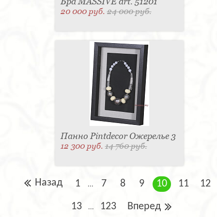
Бра MASSIVE art. 51201
20 000 руб.
24 000 руб.
Панно Pintdecor Ожерелье 3
12 300 руб.
14 760 руб.
Назад
1
7
8
9
10
11
12
...
13
123
Вперед
...