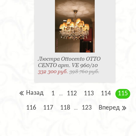
Люстра Ottocento OTTO
CENTO арт. VE 960/10
332 300 руб.
398 760 руб.
Назад
1
112
113
114
115
...
116
117
118
123
Вперед
...