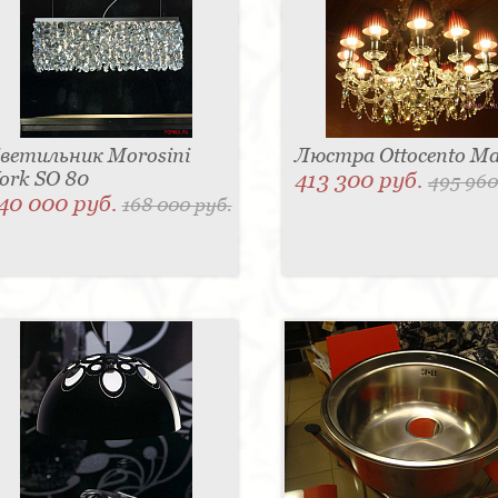
ветильник Morosini
Люстра Ottocento Ma
ork SO 80
413 300 руб.
495 960
40 000 руб.
168 000 руб.