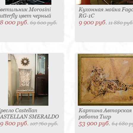
ветильник Morosini
Кухонная мойка Fag
utterfly цвет черный
RG-1C
8 000 руб.
9 900 руб.
69 600 руб.
11 880 руб
ресло Castellan
Картина Авторская
ASTELLAN SMERALDO
работа Тигр
9 800 руб.
53 900 руб.
107 760 руб.
64 680 р