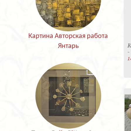
Картина Авторская работа
К
Янтарь
-
1