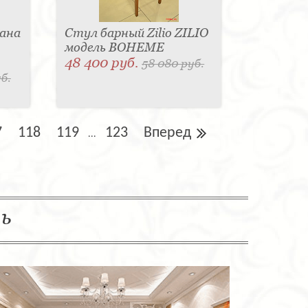
ана
Стул барный Zilio ZILIO
модель BOHEME
48 400 руб.
58 080 руб.
б.
7
118
119
123
Вперед
...
ль