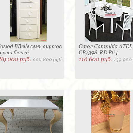
омод BBelle семь ящиков
Стол Connubia ATEL
 цвет белый
CB/398-RD P64
89 000 руб.
116 600 руб.
226 800 руб.
139 920