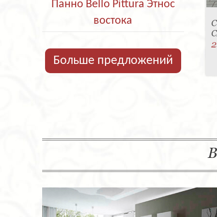
Панно Bello Pittura Этнос
востока
С
C
2
Больше предложений
В