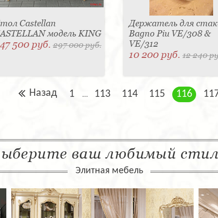
тол Castellan
Держатель для стак
ASTELLAN модель KING
Bagno Piu VE/308 &
47 500 руб.
VE/312
297 000 руб.
10 200 руб.
12 240 ру
Назад
1
113
114
115
116
11
...
ыберите ваш любимый сти
Элитная мебель