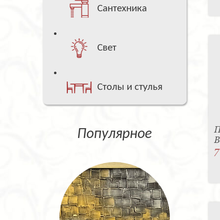
Сантехника
Свет
Столы и стулья
П
Популярное
B
7