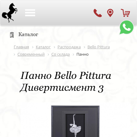
Toggle
navigation
Каталог
Главная
Каталог
Распродажа
Bello Pittura
Современный
Со склада
Панно
Панно Bello Pittura
Дивертисмент 3