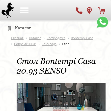
Toggle
navigation
Каталог
Главная
Каталог
Распродажа
Bontempi Casa
Современный
Со склада
Стол
Стол Bontempi Casa
20.93 SENSO