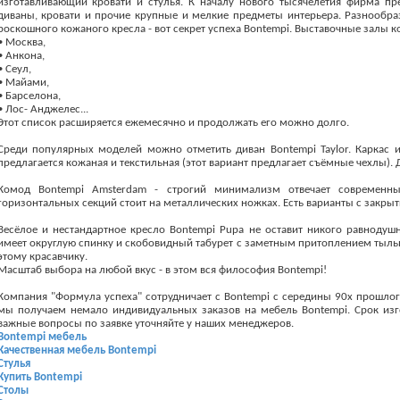
изготавливающий кровати и стулья. К началу нового тысячелетия фирма пре
диваны, кровати и прочие крупные и мелкие предметы интерьера. Разнообраз
роскошного кожаного кресла - вот секрет успеха Bontempi. Выставочные залы к
• Москва,
• Анкона,
• Сеул,
• Майами,
• Барселона,
• Лос- Анджелес...
Этот список расширяется ежемесячно и продолжать его можно долго.
Среди популярных моделей можно отметить диван Bontempi Taylor. Каркас 
предлагается кожаная и текстильная (этот вариант предлагает съёмные чехлы). Д
Комод Bontempi Amsterdam - строгий минимализм отвечает современны
горизонтальных секций стоит на металлических ножках. Есть варианты с закр
Весёлое и нестандартное кресло Bontempi Pupa не оставит никого равнодуш
имеет округлую спинку и скобовидный табурет с заметным притоплением тыльн
этому красавчику.
Масштаб выбора на любой вкус - в этом вся философия Bontempi!
Компания "Формула успеха" сотрудничает с Bontempi с середины 90х прошлог
мы получаем немало индивидуальных заказов на мебель Bontempi. Срок изго
важные вопросы по заявке уточняйте у наших менеджеров.
Bontempi мебель
Качественная мебель Bontempi
Cтулья
Купить Bontempi
Столы