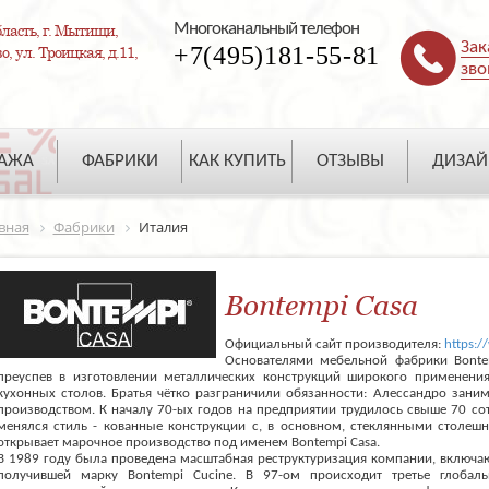
Многоканальный телефон
ласть, г. Мытищи,
Зак
+7(495)181-55-81
, ул. Троицкая, д.11,
зво
ДАЖА
ФАБРИКИ
КАК КУПИТЬ
ОТЗЫВЫ
ДИЗАЙ
вная
Фабрики
Италия
Bontempi Casa
Официальный сайт производителя:
https:/
Основателями мебельной фабрики Bonte
преуспев в изготовлении металлических конструкций широкого применения
кухонных столов. Братья чётко разграничили обязанности: Алессандро зани
производством. К началу 70-ых годов на предприятии трудилось свыше 70 со
менялся стиль - кованные конструкции с, в основном, стеклянными столешн
открывает марочное производство под именем Bontempi Casa.
В 1989 году была проведена масштабная реструктуризация компании, включа
получившей марку Bontempi Cucine. В 97-ом происходит третье глобаль