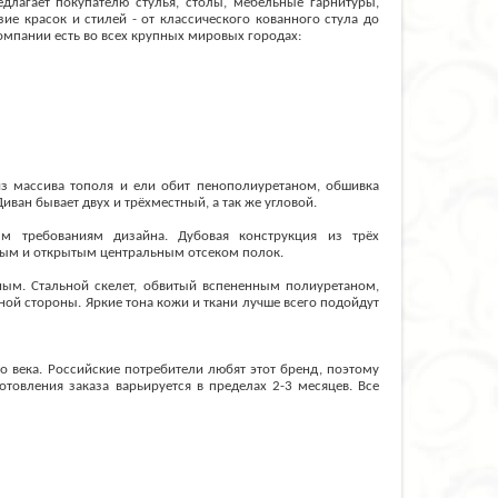
длагает покупателю стулья, столы, мебельные гарнитуры,
ие красок и стилей - от классического кованного стула до
омпании есть во всех крупных мировых городах:
из массива тополя и ели обит пенополиуретаном, обшивка
иван бывает двух и трёхместный, а так же угловой.
м требованиям дизайна. Дубовая конструкция из трёх
ытым и открытым центральным отсеком полок.
ным. Стальной скелет, обвитый вспененным полиуретаном,
ой стороны. Яркие тона кожи и ткани лучше всего подойдут
о века. Российские потребители любят этот бренд, поэтому
товления заказа варьируется в пределах 2-3 месяцев. Все