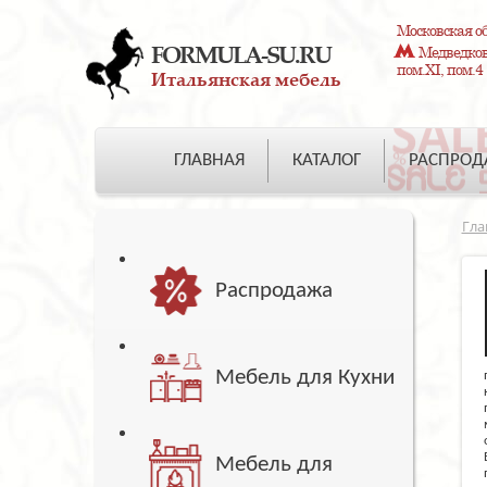
Московская об
FORMULA-SU.RU
Медведково
пом.XI, пом.4
Итальянская мебель
ГЛАВНАЯ
КАТАЛОГ
РАСПРО
Гла
Распродажа
Мебель для Кухни
Мебель для