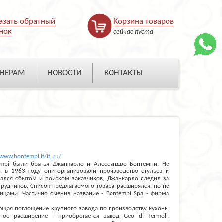
азать обратный
Корзина товаров
нок
сейчас пуста
НЕРАМ
НОВОСТИ
КОНТАКТЫ
/www.bontempi.it/it_ru/
mpi были братья Джанкарло и Алессандро Бонтемпи. Не
, в 1963 году они организовали производство стульев и
мался сбытом и поиском заказчиков, Джанкарло следил за
трудников. Список предлагаемого товара расширялся, но не
ицами. Частично сменив название - Bontempi Spa - фирма
ющая поглощение крупного завода по производству кухонь,
ное расширение - приобретается завод Geo di Termoli,