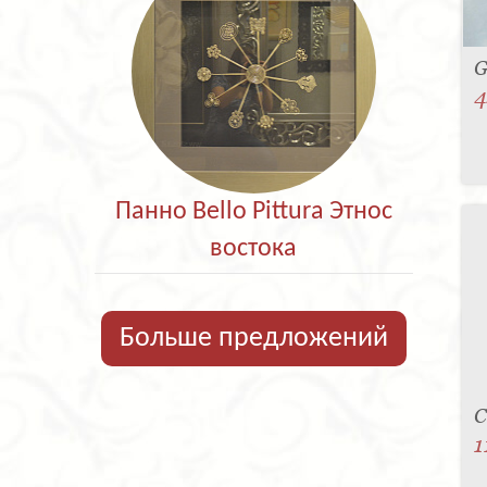
G
4
Панно Bello Pittura Этнос
востока
Больше предложений
C
1