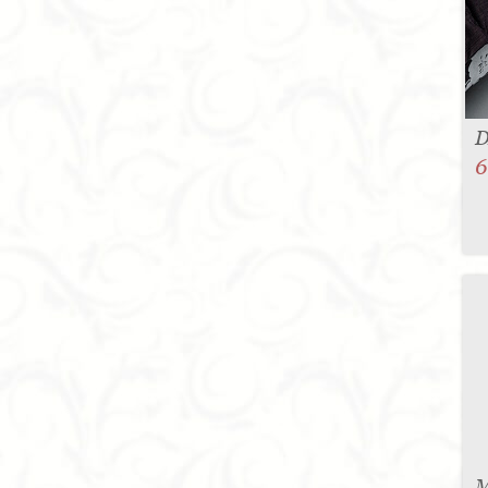
D
6
M