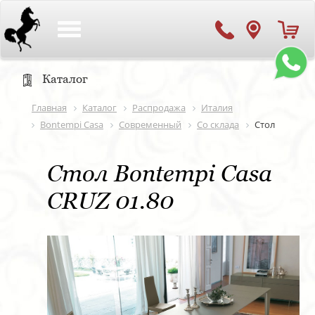
Toggle
navigation
Каталог
Главная
Каталог
Распродажа
Италия
Bontempi Casa
Современный
Со склада
Стол
Стол Bontempi Casa
CRUZ 01.80