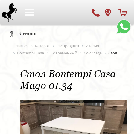
Toggle
navigation
Каталог
Главная
Каталог
Распродажа
Италия
Bontempi Casa
Современный
Со склада
Стол
Стол Bontempi Casa
Mago 01.34