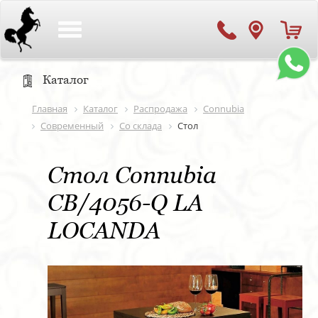
Toggle
navigation
Каталог
Главная
Каталог
Распродажа
Connubia
Современный
Со склада
Стол
Стол Connubia
CB/4056-Q LA
LOCANDA