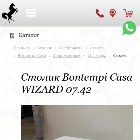
Toggle
navigation
Каталог
Главная
Каталог
Распродажа
Италия
Bontempi Casa
Современный
Со склада
Столик
Столик Bontempi Casa
WIZARD 07.42