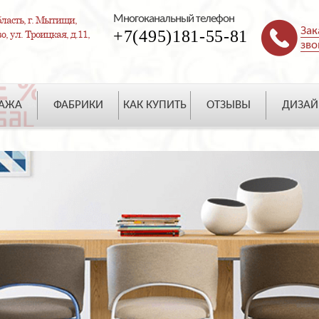
Многоканальный телефон
ласть, г. Мытищи,
Зак
+7(495)181-55-81
, ул. Троицкая, д.11,
зво
ДАЖА
ФАБРИКИ
КАК КУПИТЬ
ОТЗЫВЫ
ДИЗАЙ