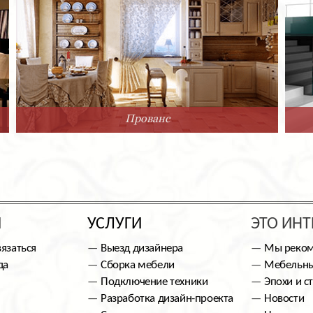
Прованс
Ы
УСЛУГИ
ЭТО ИНТ
вязаться
Выезд дизайнера
Мы реко
да
Сборка мебели
Мебельны
Подключение техники
Эпохи и с
Разработка дизайн-проекта
Новости