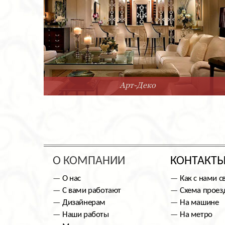
Арт-Деко
О КОМПАНИИ
КОНТАКТ
О нас
Как с нами с
С вами работают
Схема проез
Дизайнерам
На машине
Наши работы
На метро