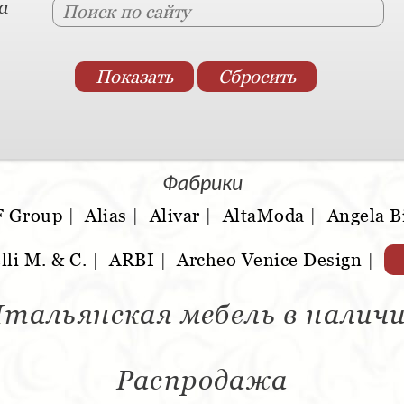
а
Фабрики
F Group
|
Alias
|
Alivar
|
AltaModa
|
Angela B
lli M. & C.
|
ARBI
|
Archeo Venice Design
|
тальянская мебель в налич
Распродажа