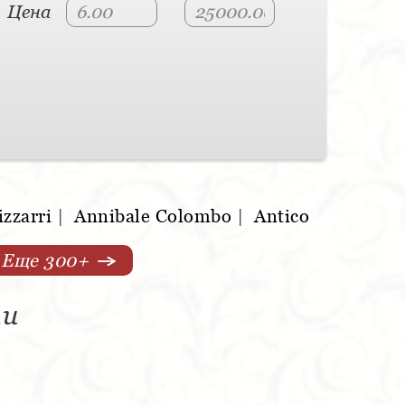
Цена
izzarri
|
Annibale Colombo
|
Antico
Еще 300+
ии